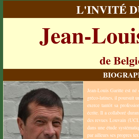
L'INVITÉ 
Jean-Loui
de Belg
BIOGRAP
Jean-Louis Garitte est n
gréco-latines, il poursuit 
exerce tantôt sa professio
écrite. Il a collaboré dura
des revues Louvain (UCL) 
dans une étude systématiq
par ailleurs ses propres te