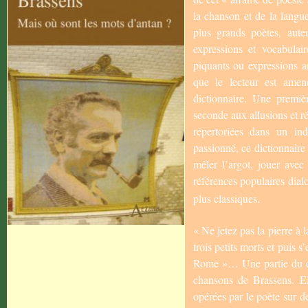
la chanson et de la langue
plus grands poètes, aut
expressions et vocabulaire
piquants ou expressions ar
que le lecteur est amené
dictionnaire. Une premiè
seconde aux allusions et ré
répertoriées dans un ind
passionné, ce dictionnaire
mêler l’argot, jouer ave
références populaires dialo
.
plus classiques
« Ne jetez pas la pierre à 
trois petits morts et puis 
Rome »… Une partie du di
chansons de Brassens. El
opérées par le poète sur d