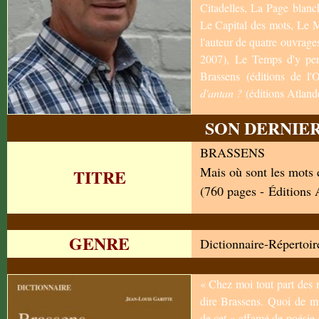
Citadelles, La Page blan
Le Capital des mots, Le Mo
l'auteur de quatre ouvrage
2007), Le Temps d'y pen
Brassens (éditions de l
d'antan ?
(éditions Atland
SON DERNIER
BRASSENS
Mais où sont les mots 
TITRE
(760 pages - Éditions 
GENRE
Dictionnaire-Répertoir
« Chez moi tout part des 
dire Brassens. Quoi de mi
de cet « affamé de poésie 