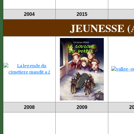
2004
2015
JEUNESSE 
2008
2009
2