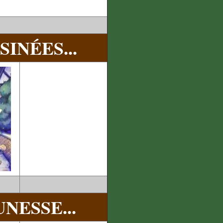
INÉES...
NESSE...