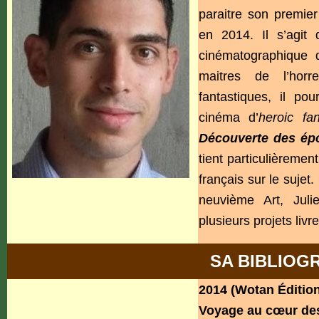
paraitre son premie
en 2014. Il s’agit 
cinématographique 
maitres de l’horr
fantastiques, il po
cinéma d’
heroic f
Découverte des ép
tient particulièremen
français sur le sujet
neuvième Art, Juli
plusieurs projets liv
SA BIBLIOG
2014 (Wotan Éditio
Voyage au cœur de