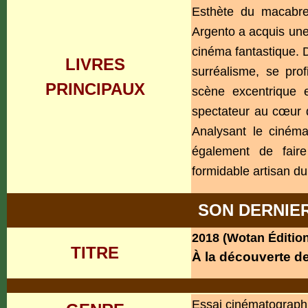
Esthète du macabre 
Argento a acquis une
cinéma fantastique. D
LIVRES
surréalisme, se pr
PRINCIPAUX
scène excentrique e
spectateur au cœur 
Analysant le ciném
également de fair
formidable artisan du
SON DERNIER
2018 (Wotan Éditio
TITRE
À la découverte d
Essai cinématograph