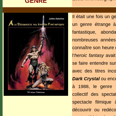
GENRE
Il était une fois un 
un genre étrange à
fantastique, abond
nombreuses années 
connaître son heure 
l’
heroic fantasy
avai
se faire entendre su
avec des titres inc
Dark Crystal
ou enc
à 1988, le genre v
collectif des spect
spectacle filmique
découvrir ou redéc