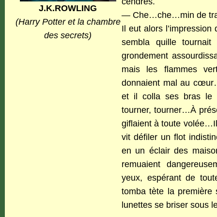
cendres.
J.K.ROWLING
— Che…che…min de tra…v
(Harry Potter et la chambre
Il eut alors l’impression 
des secrets)
sembla quille tournai
grondement assourdissan
mais les flammes ver
donnaient mal au cœur
et il colla ses bras le
tourner, tourner…À prés
giflaient à toute volée…I
vit défiler un flot indis
en un éclair des mais
remuaient dangereuse
yeux, espérant de tout
tomba tète la première 
lunettes se briser sous l