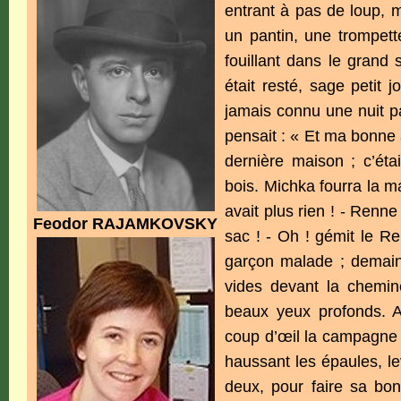
entrant à pas de loup, 
un pantin, une trompett
fouillant dans le grand
était resté, sage petit j
jamais connu une nuit p
pensait : « Et ma bonne a
dernière maison ; c’éta
bois. Michka fourra la ma
avait plus rien ! - Renne
Feodor RAJAMKOVSKY
sac ! - Oh ! gémit le Re
garçon malade ; demain m
vides devant la chemi
beaux yeux profonds. A
coup d’œil la campagne o
haussant les épaules, le
deux, pour faire sa bo