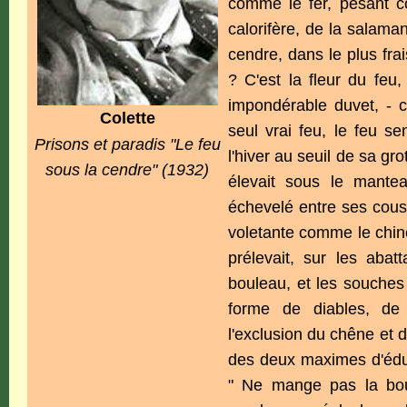
comme le fer, pesant co
calorifère, de la salaman
cendre, dans le plus fra
? C'est la fleur du feu
impondérable duvet, - c
Colette
seul vrai feu, le feu se
Prisons et paradis "Le feu
l'hiver au seuil de sa gro
sous la cendre" (1932)
élevait sous le mante
échevelé entre ses cous
voletante comme le chinc
prélevait, sur les abat
bouleau, et les souches 
forme de diables, de
l'exclusion du chêne et 
des deux maximes d'éduc
" Ne mange pas la bou