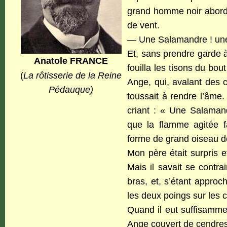
grand homme noir aborda 
de vent.
— Une Salamandre ! une S
Et, sans prendre garde à
Anatole FRANCE
fouilla les tisons du b
(
La rôtisserie de la Reine
Ange, qui, avalant des
Pédauque)
toussait à rendre l’âme.
criant : « Une Salamand
que la flamme agitée f
forme de grand oiseau d
Mon père était surpris 
Mais il savait se contra
bras, et, s’étant approc
les deux poings sur les 
Quand il eut suffisamme
Ange couvert de cendres