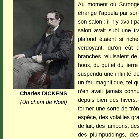
Au moment où Scrooge m
étrange l’appela par son n
son salon ; il n’y avait
salon avait subi une tr
plafond étaient si rich
verdoyant, qu’on eût d
branches reluisaient de 
houx, du gui et du lierre
suspendu une infinité de
un feu magnifique, tel q
n’en avait jamais con
Charles DICKENS
depuis bien des hivers.
(Un chant de Noël)
former une sorte de trôn
espèce, des volailles gr
de lait, des jambons, de
des plumpuddings, des 