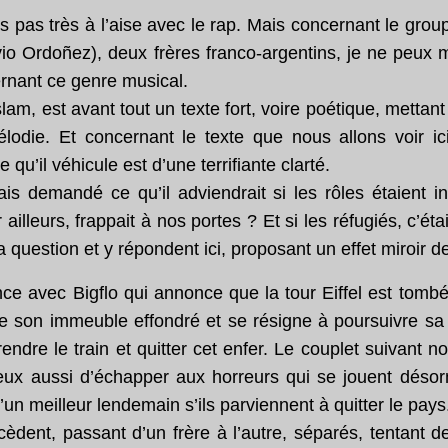
is pas très à l’aise avec le rap. Mais concernant le gro
livio Ordoñez), deux frères franco-argentins, je ne peux
nant ce genre musical.
 slam, est avant tout un texte fort, voire poétique, mettant
lodie. Et concernant le texte que nous allons voir ici,
qu’il véhicule est d’une terrifiante clarté.
s demandé ce qu’il adviendrait si les rôles étaient in
 ailleurs, frappait à nos portes ? Et si les réfugiés, c’é
a question et y répondent ici, proposant un effet miroir d
 avec Bigflo qui annonce que la tour Eiffel est tombé
e son immeuble effondré et se résigne à poursuivre sa
endre le train et quitter cet enfer. Le couplet suivant n
eux aussi d’échapper aux horreurs qui se jouent désorma
’un meilleur lendemain s’ils parviennent à quitter le pays
èdent, passant d’un frère à l’autre, séparés, tentant de 