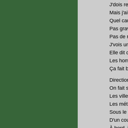
J'dois r
Mais j'ai
Quel c
Pas grav
Pas de 
J'vois u
Elle dit
Les hom
Ça fait 
Directio
On fait 
Les vill
Les mét
Sous le 
D'un cou
À bord, 