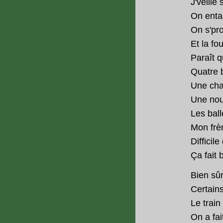
J'veille 
On enta
On s'pr
Et la fo
Paraît q
Quatre b
Une cha
Une nouv
Les ball
Mon frèr
Difficil
Ça fait 
Bien sû
Certains
Le trai
On a fai