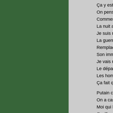
Ça y est,
On pensa
Comment 
La nuit 
Je suis
La guerr
Remplacé
Son imme
Je vais 
Le dépa
Les hom
Ça fait 
Putain c
On a cas
Moi qui 