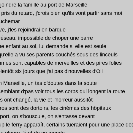
ejoindre la famille au port de Marseille
 pris du retard, j'crois bien qu'ils vont partir sans moi
auchemar
e, j'les rejoindrai en barque
réseau, impossible de choper une barre
ne enfant au sol, lui demande si elle est seule
 qu'elle a vu ses parents couchés sous des linceuls
mes sont capables de merveilles et des pires folies
bientôt six jours que j'ai pas d'nouvelles d'Oli
n Marseille, un tas d'doutes dans la soute
semblant d'pas voir tous les corps qui longent la route
es ont changé, la vie et l'horreur aussitôt
ros sont des dortoirs, les cinémas des hôpitaux
port, on s'bouscule, on s'entasse devant
p le ferry apparaît, certains tueraient pour une place d
je pleure l'état de ce monde