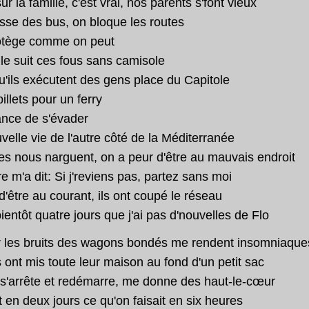
sur la famille, c'est vrai, nos parents s'font vieux
sse des bus, on bloque les routes
otège comme on peut
ule suit ces fous sans camisole
u'ils exécutent des gens place du Capitole
illets pour un ferry
nce de s'évader
elle vie de l'autre côté de la Méditerranée
es nous narguent, on a peur d'être au mauvais endroit
e m'a dit: Si j'reviens pas, partez sans moi
e d'être au courant, ils ont coupé le réseau
bientôt quatre jours que j'ai pas d'nouvelles de Flo
r les bruits des wagons bondés me rendent insomniaque
 ont mis toute leur maison au fond d'un petit sac
n s'arrête et redémarre, me donne des haut-le-cœur
t en deux jours ce qu'on faisait en six heures