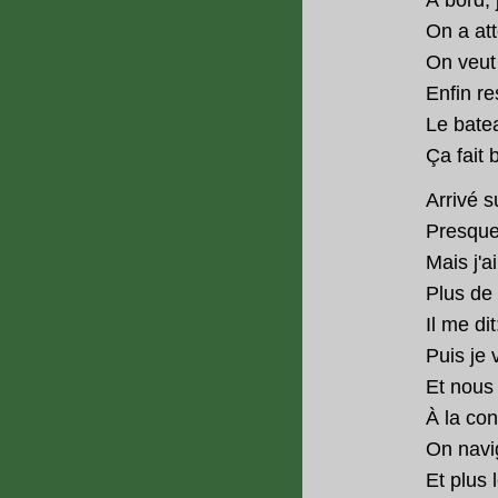
On a at
On veut 
Enfin r
Le batea
Ça fait 
Arrivé s
Presque 
Mais j'a
Plus de 
Il me dit
Puis je 
Et nous 
À la co
On navig
Et plus 