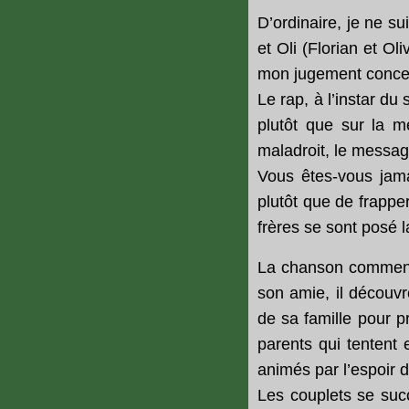
D’ordinaire, je ne su
et Oli (Florian et O
mon jugement concer
Le rap, à l’instar du
plutôt que sur la mé
maladroit, le message 
Vous êtes-vous jamai
plutôt que de frapper
frères se sont posé l
La chanson commence
son amie, il découvr
de sa famille pour pr
parents qui tentent 
animés par l’espoir d
Les couplets se succ