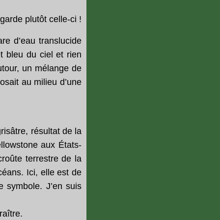
arde plutôt celle-ci !
are d’eau translucide
t bleu du ciel et rien
autour, un mélange de
osait au milieu d’une
sâtre, résultat de la
llowstone aux États-
roûte terrestre de la
éans. Ici, elle est de
le symbole. J’en suis
aître.