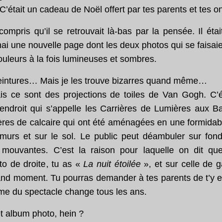
C’était un cadeau de Noël offert par tes parents et tes o
compris qu’il se retrouvait là-bas par la pensée. Il ét
nai une nouvelle page dont les deux photos qui se faisai
ouleurs à la fois lumineuses et sombres.
eintures… Mais je les trouve bizarres quand même…
s ce sont des projections de toiles de Van Gogh. C’é
ndroit qui s’appelle les Carrières de Lumières aux 
rières de calcaire qui ont été aménagées en une formidabl
murs et sur le sol. Le public peut déambuler sur fon
 mouvantes. C’est la raison pour laquelle on dit qu
to de droite, tu as «
La nuit étoilée
», et sur celle de
nd moment. Tu pourras demander à tes parents de t’y 
me du spectacle change tous les ans.
t album photo, hein ?