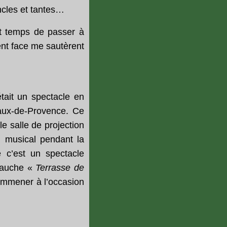
ncles et tantes…
ait temps de passer à
ent face me sautèrent
tait un spectacle en
Baux-de-Provence. Ce
e salle de projection
d musical pendant la
e c’est un spectacle
 gauche «
Terrasse de
emmener à l’occasion