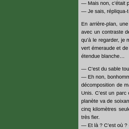
— Mais non, c’était 
— Je sais, répliqua-t
En arrière-plan, une
avec un contraste de 
qu’à le regarder, je
vert émeraude et de 
étendue blanche…
— C’est du sable tou
— Eh non, bonhomme !
décomposition de ma
Unis. C’est un parc 
planète va de soixant
cinq kilomètres seul
très fier.
— Et là ? C’est où ? 