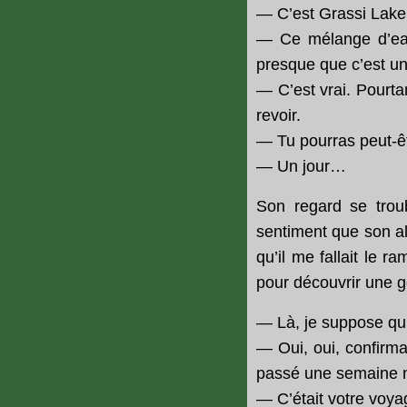
— C’est Grassi Lak
— Ce mélange d’eau 
presque que c’est u
— C’est vrai. Pourtan
revoir.
— Tu pourras peut-êt
— Un jour…
Son regard se troub
sentiment que son alb
qu’il me fallait le 
pour découvrir une g
— Là, je suppose qu’
— Oui, oui, confirma
passé une semaine m
— C’était votre voy