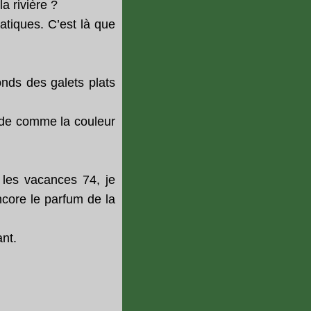
a rivière ?
atiques. C’est là que
onds des galets plats
arde comme la couleur
les vacances 74, je
ncore le parfum de la
ant.