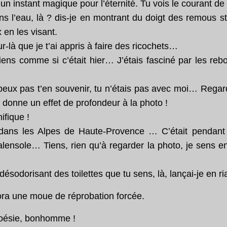
 un instant magique pour l’éternité. Tu vois le courant de l
s l’eau, là ? dis-je en montrant du doigt des remous st
x en les visant.
ur-là que je t’ai appris à faire des ricochets…
ns comme si c’était hier… J’étais fasciné par les reb
 peux pas t’en souvenir, tu n’étais pas avec moi… Reg
donne un effet de profondeur à la photo !
ifique !
 dans les Alpes de Haute-Provence … C’était pendant 
lensole… Tiens, rien qu’à regarder la photo, je sens e
désodorisant des toilettes que tu sens, là, lançai-je en ri
ra une moue de réprobation forcée.
oésie, bonhomme !