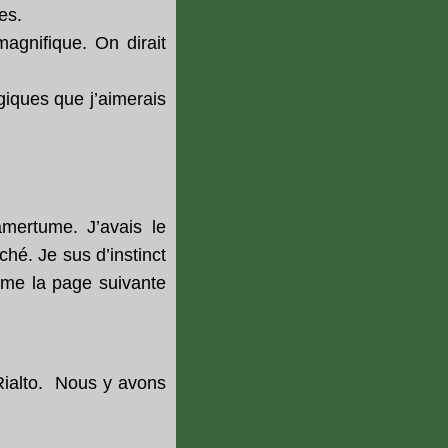
es.
agnifique. On dirait
agiques que j’aimerais
amertume. J’avais le
ché. Je sus d’instinct
même la page suivante
 Rialto. Nous y avons