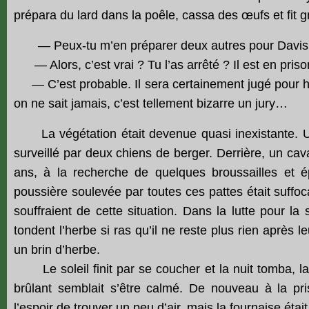
prépara du lard dans la poêle, cassa des œufs et fit gr
— Peux-tu m’en préparer deux autres pour Davis et 
— Alors, c’est vrai ? Tu l’as arrêté ? Il est en priso
— C’est probable. Il sera
certainement
jugé pour 
on ne sait jamais, c’est tellement bizarre un jury…
La végétation était devenue quasi inexistante. 
surveillé par deux chiens de berger. Derrière, un cav
ans, à la recherche de quelques broussailles et é
poussière soulevée par toutes ces pattes était suff
souffraient de cette situation. Dans la lutte pour la 
tondent l’herbe si ras qu’il ne reste plus rien après 
un brin d’herbe.
Le soleil finit par se coucher et la nuit tomba, la 
brûlant semblait s’être calmé. De nouveau à la pri
l’espoir de trouver un peu d’air, mais la fournaise était