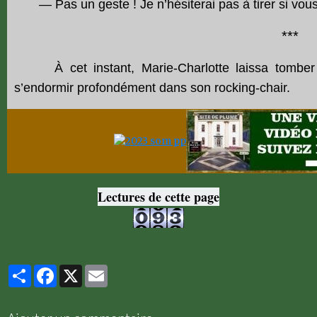
— Pas un geste ! Je n’hésiterai pas à tirer si vou
***
À cet instant, Marie-Charlotte laissa tomber so
s’endormir profondément dans son rocking-chair.
Lectures de cette page
Partager
Facebook
X
Email