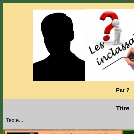
Par ?
Titre
Texte...