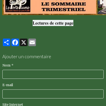
Lectures de cette page
Partager
Facebook
X
Email
Ajouter un commentaire
Nom
E-mail
Site Internet