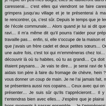
caresserai… c’est elles qui viendront se faire care
grimpera jusqu’au village et je te présenterai à 
te rencontrer, ça, c’est sûr. Depuis le temps que je l
de l’école communale… Alors quand je lui ai dit que to
ravi… Il m’a même dit qu’il pourra t’aider pour pré
travaille pas… enfin, si, elle s’occupe de la maison et
que j’avais un frère cadet et deux petites sœurs… Oui
une autre fois, c'est toi qui m’emmèneras chez toi…
découvrir là où tu habites, où tu as grandi… Ça doit
étaient paysans… Je vais te dire… je serai ravi de 
aidais ton père à faire du fromage de chèvre, hein 
vous donner un coup de main. Je ne l’ai jamais fait, m
se présentera aussi nos copains… Ceux avec qui on es
présenter… Je suis sûr qu’ils t’apprécieront… Il y 
t’entendras bien avec elles… J’espère que je plaira
bons moments à passer ensemble… Je t’emmènerai 