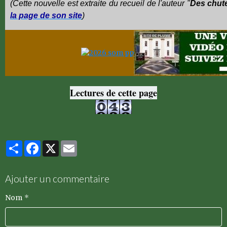
(Cette nouvelle est extraite du recueil de l'auteur "
Des chut
la page de son site
)
Lectures de cette page
Partager
Facebook
X
Email
Ajouter un commentaire
Nom