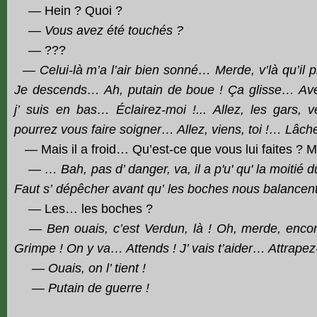
— Hein ? Quoi ?
— Vous avez été touchés ?
—
???
— Celui-là m’a l’air bien sonné… Merde, v’là qu’il 
Je descends… Ah, putain de boue ! Ça glisse… Avec l
j’ suis en bas… Éclairez-moi !... Allez, les gars
pourrez vous faire soigner… Allez, viens, toi !… Lâc
— Mais il a froid… Qu’est-ce que vous lui faites ? Ma
— … Bah, pas d’ danger, va, il a p'u' qu' la moitié d
Faut s’ dépêcher avant qu’ les boches nous balancen
— Les… les boches ?
— Ben ouais, c’est Verdun, là ! Oh, merde, encor
Grimpe ! On y va… Attends ! J’ vais t’aider… Attrapez-
— Ouais, on l’ tient !
— Putain de guerre !