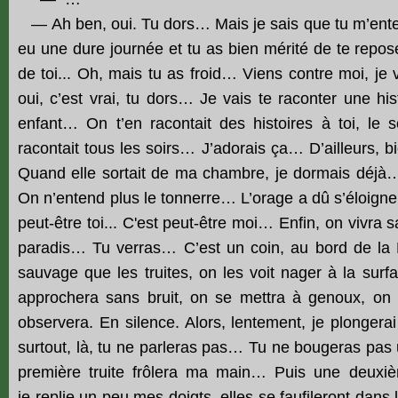
— Ah ben, oui. Tu dors… Mais je sais que tu m’ente
eu une dure journée et tu as bien mérité de te repose
de toi... Oh, mais tu as froid… Viens contre moi, j
oui, c’est vrai, tu dors… Je vais te raconter une hi
enfant… On t’en racontait des histoires à toi, le
racontait tous les soirs… J’adorais ça… D’ailleurs, b
Quand elle sortait de ma chambre, je dormais déjà
On n’entend plus le tonnerre… L’orage a dû s’éloigne
peut-être toi... C'est peut-être moi… Enfin, on vivr
paradis… Tu verras… C’est un coin, au bord de l
sauvage que les truites, on les voit nager à la sur
approchera sans bruit, on se mettra à genoux, on 
observera. En silence. Alors, lentement, je plongerai
surtout, là, tu ne parleras pas… Tu ne bougeras pas
première truite frôlera ma main… Puis une deux
je replie un peu mes doigts, elles se faufileront dan